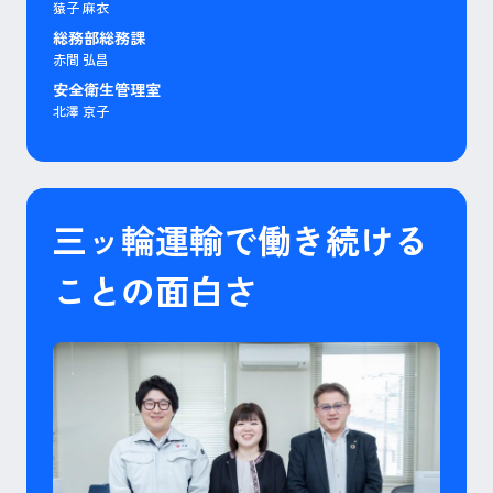
猿子 麻衣
総務部総務課
赤間 弘昌
安全衛生管理室
北澤 京子
三ッ輪運輸で働き続ける
ことの面白さ