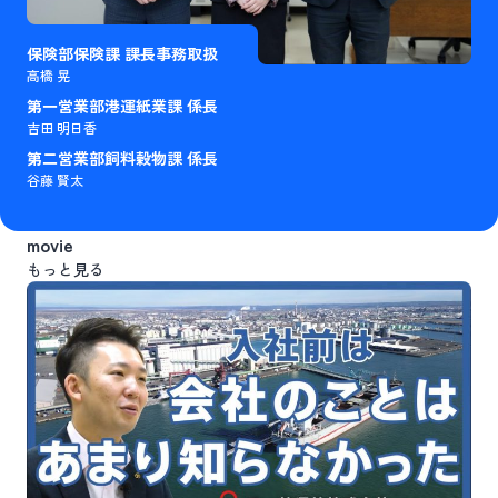
保険部保険課 課長事務取扱
高橋 晃
第一営業部港運紙業課 係長
吉田 明日香
第二営業部飼料穀物課 係長
谷藤 賢太
movie
もっと見る