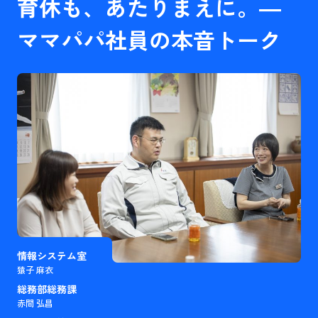
育休も、あたりまえに。―
ママパパ社員の本音トーク
情報システム室
猿子 麻衣
総務部総務課
赤間 弘昌