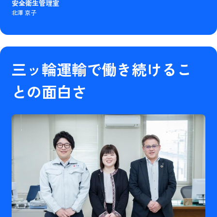
安全衛生管理室
北澤 京子
三ッ輪運輸で働き続けるこ
との面白さ